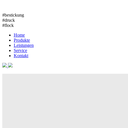
#bestickung
#druck
#flock
Home
Produkte
Leistungen
Service
Kontakt