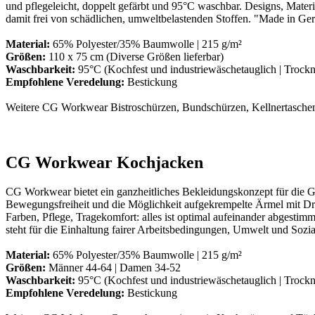
und pflegeleicht, doppelt gefärbt und 95°C waschbar. Designs, Materia
damit frei von schädlichen, umweltbelastenden Stoffen. "Made in Ger
Material:
65% Polyester/35% Baumwolle | 215 g/m²
Größen:
110 x 75 cm (Diverse Größen lieferbar)
Waschbarkeit:
95°C (Kochfest und industriewäschetauglich | Trockn
Empfohlene Veredelung:
Bestickung
Weitere CG Workwear Bistroschürzen, Bundschürzen, Kellnertaschen 
CG Workwear Kochjacken
CG Workwear bietet ein ganzheitliches Bekleidungskonzept für die Ga
Bewegungsfreiheit und die Möglichkeit aufgekrempelte Ärmel mit Druc
Farben, Pflege, Tragekomfort: alles ist optimal aufeinander abgestim
steht für die Einhaltung fairer Arbeitsbedingungen, Umwelt und Sozia
Material:
65% Polyester/35% Baumwolle | 215 g/m²
Größen:
Männer 44-64 | Damen 34-52
Waschbarkeit:
95°C (Kochfest und industriewäschetauglich | Trockn
Empfohlene Veredelung:
Bestickung