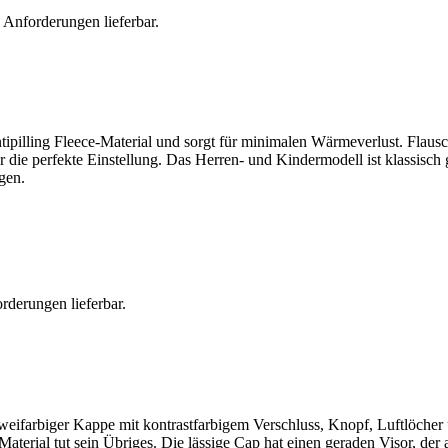
 Anforderungen lieferbar.
tipilling Fleece-Material und sorgt für minimalen Wärmeverlust. Flaus
 die perfekte Einstellung. Das Herren- und Kindermodell ist klassisch
ngen.
rderungen lieferbar.
zweifarbiger Kappe mit kontrastfarbigem Verschluss, Knopf, Luftlöche
rial tut sein Übriges. Die lässige Cap hat einen geraden Visor, der au