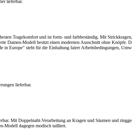
r lieferbar.
h besten Tragekomfort und ist form- und farbbeständig. Mit Strickkrag
ierte Damen-Modell besitzt einen modernen Ausschnitt ohne Knöpfe. Das
in Europe" steht für die Einhaltung fairer Arbeitsbedingungen, Umwel
rungen lieferbar.
ferbar. Mit Doppelnaht-Verarbeitung an Kragen und Säumen und ringg
n-Modell dagegen modisch tailliert.