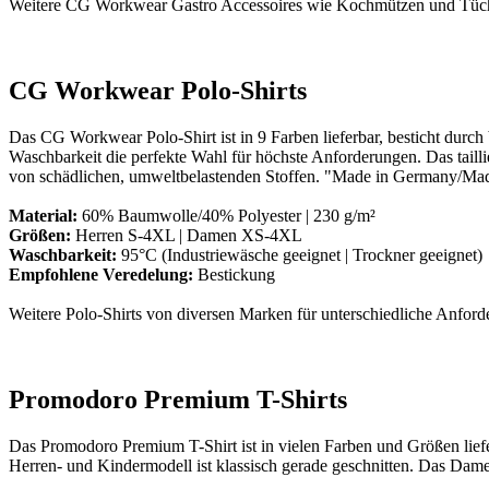
Weitere CG Workwear Gastro Accessoires wie Kochmützen und Tüche
CG Workwear Polo-Shirts
Das CG Workwear Polo-Shirt ist in 9 Farben lieferbar, besticht durc
Waschbarkeit die perfekte Wahl für höchste Anforderungen. Das taill
von schädlichen, umweltbelastenden Stoffen. "Made in Germany/Made 
Material:
60% Baumwolle/40% Polyester | 230 g/m²
Größen:
Herren S-4XL | Damen XS-4XL
Waschbarkeit:
95°C (Industriewäsche geeignet | Trockner geeignet)
Empfohlene Veredelung:
Bestickung
Weitere Polo-Shirts von diversen Marken für unterschiedliche Anforde
Promodoro Premium T-Shirts
Das Promodoro Premium T-Shirt ist in vielen Farben und Größen lie
Herren- und Kindermodell ist klassisch gerade geschnitten. Das Dame