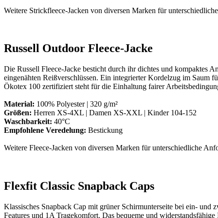
Weitere Strickfleece-Jacken von diversen Marken für unterschiedliche
Russell Outdoor Fleece-Jacke
Die Russell Fleece-Jacke besticht durch ihr dichtes und kompaktes An
eingenähten Reißverschlüssen. Ein integrierter Kordelzug im Saum für
Ökotex 100 zertifiziert steht für die Einhaltung fairer Arbeitsbedingu
Material:
100% Polyester | 320 g/m²
Größen:
Herren XS-4XL | Damen XS-XXL | Kinder 104-152
Waschbarkeit:
40°C
Empfohlene Veredelung:
Bestickung
Weitere Fleece-Jacken von diversen Marken für unterschiedliche Anfo
Flexfit Classic Snapback Caps
Klassisches Snapback Cap mit grüner Schirmunterseite bei ein- und 
Features und 1A Tragekomfort. Das bequeme und widerstandsfähige Mate