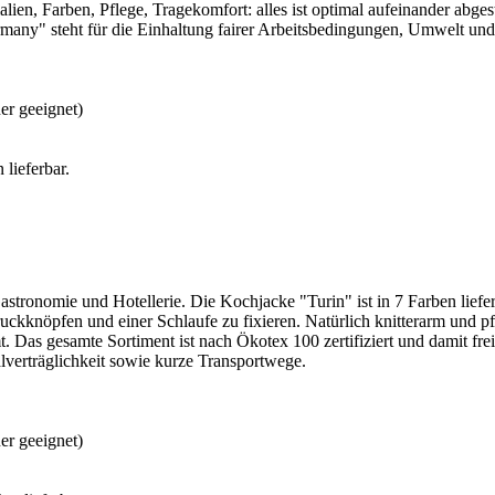
lien, Farben, Pflege, Tragekomfort: alles ist optimal aufeinander abge
many" steht für die Einhaltung fairer Arbeitsbedingungen, Umwelt und
er geeignet)
lieferbar.
stronomie und Hotellerie. Die Kochjacke "Turin" ist in 7 Farben liefe
kknöpfen und einer Schlaufe zu fixieren. Natürlich knitterarm und pfl
mt. Das gesamte Sortiment ist nach Ökotex 100 zertifiziert und damit 
lverträglichkeit sowie kurze Transportwege.
er geeignet)