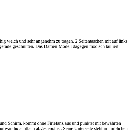
chig weich und sehr angenehm zu tragen. 2 Seitentaschen mit auf links
 gerade geschnitten. Das Damen-Modell dagegen modisch tailliert.
r und Schirm, kommt ohne Firlefanz aus und punktet mit bewährten
fwändig achtfach abgesteppt ist. Seine Unterseite steht im farblichen