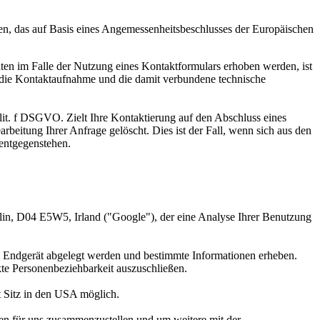
, das auf Basis eines Angemessenheitsbeschlusses der Europäischen
n im Falle der Nutzung eines Kontaktformulars erhoben werden, ist
 die Kontaktaufnahme und die damit verbundene technische
 lit. f DSGVO. Zielt Ihre Kontaktierung auf den Abschluss eines
rbeitung Ihrer Anfrage gelöscht. Dies ist der Fall, wenn sich aus den
 entgegenstehen.
lin, D04 E5W5, Irland ("Google"), der eine Analyse Ihrer Benutzung
m Endgerät abgelegt werden und bestimmte Informationen erheben.
kte Personenbeziehbarkeit auszuschließen.
t Sitz in den USA möglich.
ten für uns zusammenzustellen und um weitere mit der