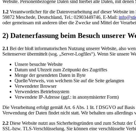
Website. Personenbezogene Daten sind hierbei alle Daten, mit denen S
1.2
Verantwortlicher für die Datenverarbeitung auf dieser Website 
59872 Meschede, Deutschland, Tel.: 02903449746, E-Mail:
info@sti
oder gemeinsam mit anderen über die Zwecke und Mittel der Verarbe
2) Datenerfassung beim Besuch unserer We
2.1
Bei der bloß informatorischen Nutzung unserer Website, also wenn 
Seitenserver übermittelt (sog. „Server-Logfiles“). Wenn Sie unsere We
Unsere besuchte Website
Datum und Uhrzeit zum Zeitpunkt des Zugriffes
Menge der gesendeten Daten in Byte
Quelle/Verweis, von welchem Sie auf die Seite gelangten
Verwendeter Browser
Verwendetes Betriebssystem
Verwendete IP-Adresse (ggf.: in anonymisierter Form)
Die Verarbeitung erfolgt gemäß Art. 6 Abs. 1 lit. f DSGVO auf Basis u
Verwendung der Daten findet nicht statt. Wir behalten uns allerdings 
2.2
Diese Website nutzt aus Sicherheitsgründen und zum Schutz der Ü
SSL-bzw. TLS-Verschlüsselung. Sie können eine verschlüsselte Verbi