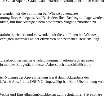
and Canal Square, Grand Canal Harbour, Dublin 2, Irland, in Kontakt
d verwenden wir die von Ihnen bei WhatsApp genutzte
ortung Ihres Anliegens. Auf Basis derselben Rechtsgrundlage werden
 bitten, um Ihre Anfrage einem bestimmten Vorgang zuordnen zu
auftritt) speichern und verwenden wir die von Ihnen bei WhatsApp
htigten Interesses an der effizienten und zeitnahen Bereitstellung
 Adressbuch gespeicherte Telefonnummern automatisch an einen
n mobiles Endgerät, in dessen Adressbuch ausschließlich die
liger Nutzung der App auf seinem Gerät durch Akzeptanz der
rt. 6 Abs. 1 lit. a DSGVO eingewilligt hat. Eine Übermittlung von
chte und Einstellungsmöglichkeiten zum Schutz Ihrer Privatsphäre