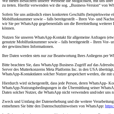
Wir bieten Besuchern unserer Webseite die Möglichkeit, mit uns übe
zu treten. Hierfür verwenden wir die sog. „Business-Version“ von W
Sofern Sie uns anlässlich eines konkreten Geschäfts (beispielsweise
Mobilfunknummer sowie – falls bereitgestellt – Ihren Vor- und Nac
wir Sie per WhatsApp gegebenenfalls um die Bereitstellung weitere
können.
Nutzen Sie unseren WhatsApp-Kontakt für allgemeine Anfragen (etwa
genutzte Mobilfunknummer sowie – falls bereitgestellt – Ihren Vor- u
der gewünschten Informationen.
Ihre Daten werden stets nur zur Beantwortung Ihres Anliegens per Wha
Bitte beachten Sie, dass WhatsApp Business Zugriff auf das Adressb
Server des Mutterkonzerns Meta Platforms Inc. in den USA überträgt
WhatsApp-Kontaktdaten solcher Nutzer gespeichert werden, die mit u
Hierdurch wird sichergestellt, dass jede Person, deren WhatsApp- Ko
WhatsApp-Nutzungsbedingungen in die Übermittlung seiner WhatsApp
Daten solcher Nutzer, die WhatsApp nicht verwenden und/oder uns ni
Zweck und Umfang der Datenerhebung und die weitere Verarbeitung 
entnehmen Sie bitte den Datenschutzhinweisen von WhatsApp:
https