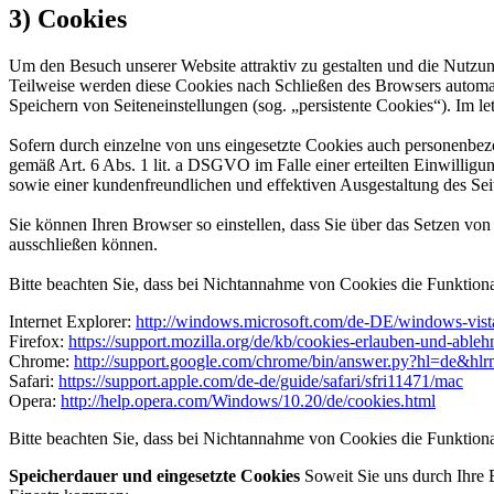
3) Cookies
Um den Besuch unserer Website attraktiv zu gestalten und die Nutzu
Teilweise werden diese Cookies nach Schließen des Browsers automati
Speichern von Seiteneinstellungen (sog. „persistente Cookies“). Im 
Sofern durch einzelne von uns eingesetzte Cookies auch personenbez
gemäß Art. 6 Abs. 1 lit. a DSGVO im Falle einer erteilten Einwilligu
sowie einer kundenfreundlichen und effektiven Ausgestaltung des Sei
Sie können Ihren Browser so einstellen, dass Sie über das Setzen v
ausschließen können.
Bitte beachten Sie, dass bei Nichtannahme von Cookies die Funktional
Internet Explorer:
http://windows.microsoft.com/de-DE/windows-vist
Firefox:
https://support.mozilla.org/de/kb/cookies-erlauben-und-ableh
Chrome:
http://support.google.com/chrome/bin/answer.py?hl=de&
Safari:
https://support.apple.com/de-de/guide/safari/sfri11471/mac
Opera:
http://help.opera.com/Windows/10.20/de/cookies.html
Bitte beachten Sie, dass bei Nichtannahme von Cookies die Funktional
Speicherdauer und eingesetzte Cookies
Soweit Sie uns durch Ihre