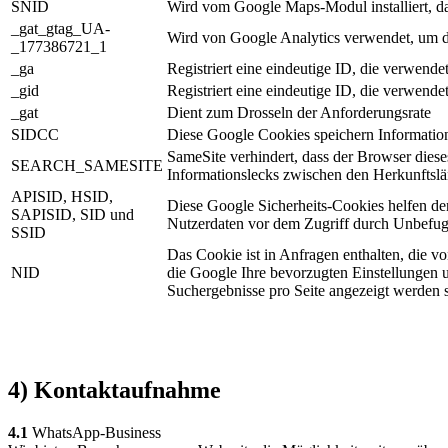
SNID
Wird vom Google Maps-Modul installiert, da
_gat_gtag_UA­
Wird von Google Analytics verwendet, um d
_177386721_1
_ga
Registriert eine eindeutige ID, die verwende
_gid
Registriert eine eindeutige ID, die verwende
_gat
Dient zum Drosseln der Anforderungsrate
SIDCC
Diese Google Cookies speichern Informatio
SameSite verhindert, dass der Browser dies
SEARCH_SAMESITE
Informationslecks zwischen den Herkunftslän
APISID, HSID,
Diese Google Sicherheits-Cookies helfen de
SAPISID, SID und
Nutzerdaten vor dem Zugriff durch Unbefug
SSID
Das Cookie ist in Anfragen enthalten, die 
NID
die Google Ihre bevorzugten Einstellungen u
Suchergebnisse pro Seite angezeigt werden so
4) Kontaktaufnahme
4.1
WhatsApp-Business