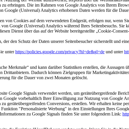
n zu erbringen. Die im Rahmen von Google Analytics von Ihrem Browser
Google (Universal) Analytics erhobenen Daten werden für die Dauer 
n von Cookies auf dem verwendeten Endgerät, erfolgen nur, wenn Sie un
von Google (Universal) Analytics während Ihres Seitenbesuchs. Sie kön
diesen Dienst über das auf der Website bereitgestellte „Cookie-Consent
 der den Schutz der Daten unserer Seitenbesucher sicherstellt und eine
Sie unter
https://policies.google.com/privacy?hl=de&gl=de
und unter
ht
sche Merkmale“ und kann darüber Statistiken erstellen, die Aussagen üb
 Drittanbietern. Dadurch können Zielgruppen für Marketingaktivitäten
erung für die Dauer von zwei Monaten gelöscht.
site Google Signals verwendet werden, um geräteübergreifende Berichte 
n Google vorbehaltlich Ihrer Einwilligung zur Nutzung von Google Ana
 zu geräteübergreifenden Conversions, erstellen. Wir erhalten keine 
e Funktion "Personalisierte Werbung" in den Einstellungen Ihres Goog
Informationen zu Google Signals finden Sie unter folgendem Link:
htt