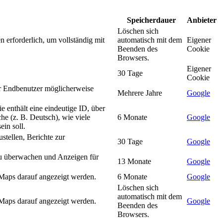
Speicherdauer
Anbieter
Löschen sich
 erforderlich, um vollständig mit
automatisch mit dem
Eigener
Beenden des
Cookie
Browsers.
Eigener
30 Tage
Cookie
r Endbenutzer möglicherweise
Mehrere Jahre
Google
enthält eine eindeutige ID, über
he (z. B. Deutsch), wie viele
6 Monate
Google
ein soll.
tellen, Berichte zur
30 Tage
Google
u überwachen und Anzeigen für
13 Monate
Google
 Maps darauf angezeigt werden.
6 Monate
Google
Löschen sich
automatisch mit dem
 Maps darauf angezeigt werden.
Google
Beenden des
Browsers.