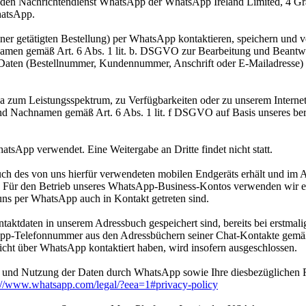
r den Nachrichtendienst WhatsApp der WhatsApp Ireland Limited, 4 Gr
hatsApp.
 einer getätigten Bestellung) per WhatsApp kontaktieren, speichern un
hnamen gemäß Art. 6 Abs. 1 lit. b. DSGVO zur Bearbeitung und Beantw
r Daten (Bestellnummer, Kundennummer, Anschrift oder E-Mailadresse)
 zum Leistungsspektrum, zu Verfügbarkeiten oder zu unserem Internet
nd Nachnamen gemäß Art. 6 Abs. 1 lit. f DSGVO auf Basis unseres berec
tsApp verwendet. Eine Weitergabe an Dritte findet nicht statt.
uch des von uns hierfür verwendeten mobilen Endgeräts erhält und im
. Für den Betrieb unseres WhatsApp-Business-Kontos verwenden wir ei
ns per WhatsApp auch in Kontakt getreten sind.
ntaktdaten in unserem Adressbuch gespeichert sind, bereits bei erstma
-Telefonnummer aus den Adressbüchern seiner Chat-Kontakte gemäß A
cht über WhatsApp kontaktiert haben, wird insofern ausgeschlossen.
und Nutzung der Daten durch WhatsApp sowie Ihre diesbezüglichen Re
://www.whatsapp.com/legal/?eea=1#privacy-policy