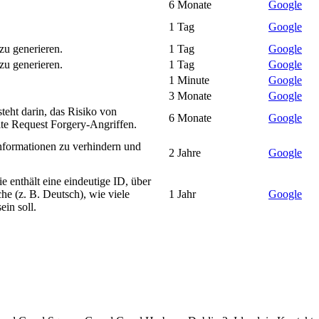
6 Monate
Google
1 Tag
Google
 zu generieren.
1 Tag
Google
 zu generieren.
1 Tag
Google
1 Minute
Google
3 Monate
Google
eht darin, das Risiko von
6 Monate
Google
ite Request Forgery-Angriffen.
nformationen zu verhindern und
2 Jahre
Google
enthält eine eindeutige ID, über
he (z. B. Deutsch), wie viele
1 Jahr
Google
ein soll.