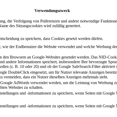
Verwendungs­zweck
erung, die Verfolgung von Präferenzen und andere notwendige Funktionen
Name des Sitzungscookies wird zufällig generiert.
ntscheidung zu speichern, dass Cookies gesetzt werden dürfen.
er, wie der Endbenutzer die Website verwendet und welche Werbung de
von den Browsern an Google-Websites gesendet werden. Das NID-Cookie 
nd andere Informationen speichert, insbesondere Ihre bevorzugte Sprac
llen (z. B. 10 oder 20) und ob der Google SafeSearch-Filter aktiviert s
e DoubleClick eingesetzt, um für Nutzer relevante Anzeigen bereitzus
 vermeiden, dass ein Nutzer dieselben Anzeigen mehrmals sieht.
von Google AdWords verwendet werden, um die Leistung von Werbung z
hten Websites zu schalten.
stellungen und -informationen zu speichern, wenn Seiten mit Google
stellungen und -informationen zu speichern, wenn Seiten mit Google