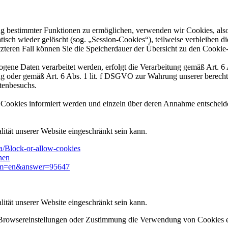
ng bestimmter Funktionen zu ermöglichen, verwenden wir Cookies, also 
sch wieder gelöscht (sog. „Session-Cookies“), teilweise verbleiben d
letzteren Fall können Sie die Speicherdauer der Übersicht zu den Cook
ogene Daten verarbeitet werden, erfolgt die Verarbeitung gemäß Art. 
ng oder gemäß Art. 6 Abs. 1 lit. f DSGVO zur Wahrung unserer berechti
tenbesuchs.
on Cookies informiert werden und einzeln über deren Annahme entschei
ität unserer Website eingeschränkt sein kann.
a/Block-or-allow-cookies
nen
hlrm=en&answer=95647
ität unserer Website eingeschränkt sein kann.
 Browsereinstellungen oder Zustimmung die Verwendung von Cookies e