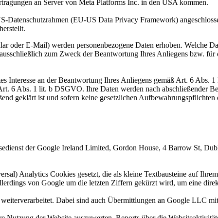
rtragungen an Server von Meta Platforms Inc. in den USA kommen.
US-Datenschutzrahmen (EU-US Data Privacy Framework) angeschlossen
rstellt.
ar oder E-Mail) werden personenbezogene Daten erhoben. Welche Date
 ausschließlich zum Zweck der Beantwortung Ihres Anliegens bzw. für
gtes Interesse an der Beantwortung Ihres Anliegens gemäß Art. 6 Abs. 1
 Art. 6 Abs. 1 lit. b DSGVO. Ihre Daten werden nach abschließender Bea
ßend geklärt ist und sofern keine gesetzlichen Aufbewahrungspflichten
sedienst der Google Ireland Limited, Gordon House, 4 Barrow St, Dub
al) Analytics Cookies gesetzt, die als kleine Textbausteine auf Ihre
lerdings von Google um die letzten Ziffern gekürzt wird, um eine dire
 weiterverarbeitet. Dabei sind auch Übermittlungen an Google LLC mi
re Nutzung der Website auszuwerten, Reports über die Websiteaktivitä