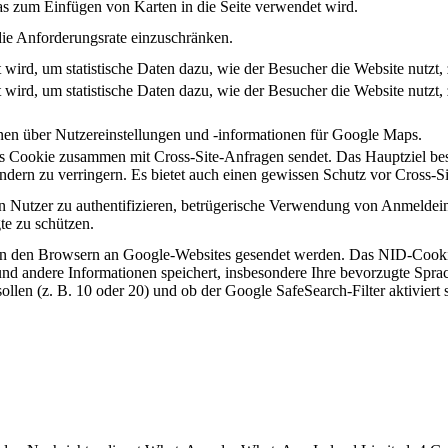
s zum Einfügen von Karten in die Seite verwendet wird.
ie Anforderungsrate einzuschränken.
t wird, um statistische Daten dazu, wie der Besucher die Website nutzt,
t wird, um statistische Daten dazu, wie der Besucher die Website nutzt,
nen über Nutzereinstellungen und -informationen für Google Maps.
es Cookie zusammen mit Cross-Site-Anfragen sendet. Das Hauptziel best
dern zu verringern. Es bietet auch einen gewissen Schutz vor Cross-S
n Nutzer zu authentifizieren, betrügerische Verwendung von Anmeldei
te zu schützen.
von den Browsern an Google-Websites gesendet werden. Das NID-Cookie 
nd andere Informationen speichert, insbesondere Ihre bevorzugte Sprac
llen (z. B. 10 oder 20) und ob der Google SafeSearch-Filter aktiviert s